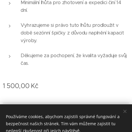
Minimální lhůta pro zhotovení a expedici činí 14
dní.
Vyhrazujeme si právo tuto lhůtu prodloužit v
době sezónní špičky z důvodu naplnění kapacit
výroby.
Děkujeme za pochopení, že kvalita vyžaduje svůj
čas.
1 500,00
Kč
Skřečoňská 498, Dolní Lutyně, 73553
Používáme cookies, abychom zajistili správné fungování a
Designed and build by PS.Custom
Cookies
bezpečnost našich stránek. Tím vám můžeme zajistit tu
nejlepší zkušenost při jejich návštěvě.